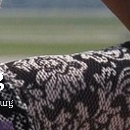
g
urg