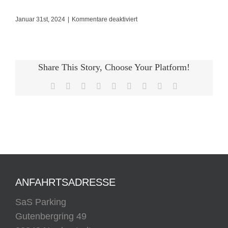
für
Januar 31st, 2024
|
Kommentare deaktiviert
schnell,
gut,
günstig,zuverlässig
Share This Story, Choose Your Platform!
Wir
Facebook
X
Reddit
LinkedIn
WhatsApp
Tumblr
Pinterest
Vk
E-
werden
Mail
den
ANFAHRTSADRESSE
SaS Parking
Gutenbergring 49