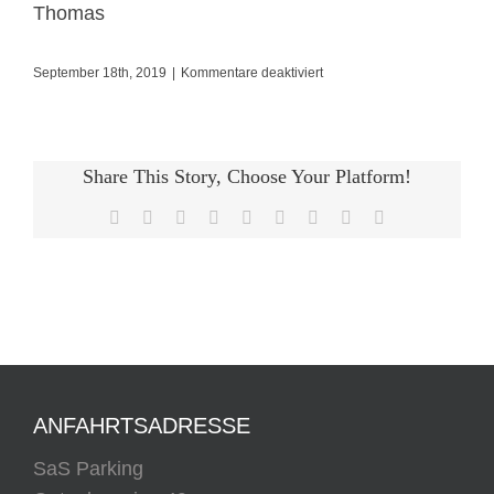
Thomas
für
September 18th, 2019
|
Kommentare deaktiviert
Hat
bestens
geklappt.
Share This Story, Choose Your Platform!
Auf
Facebook
X
Reddit
LinkedIn
WhatsApp
Tumblr
Pinterest
Vk
E-
jeden
Mail
ANFAHRTSADRESSE
SaS Parking