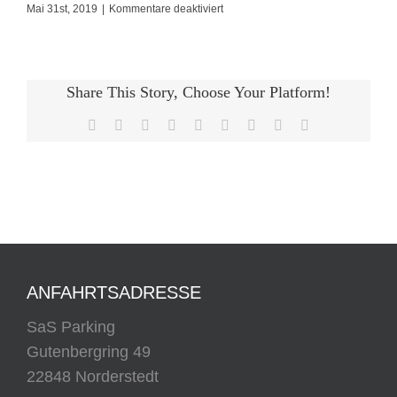
für
Mai 31st, 2019
|
Kommentare deaktiviert
Habe
hier
zum
Share This Story, Choose Your Platform!
ersten
Facebook
X
Reddit
LinkedIn
WhatsApp
Tumblr
Pinterest
Vk
E-
Mal
Mail
ANFAHRTSADRESSE
SaS Parking
Gutenbergring 49
22848 Norderstedt