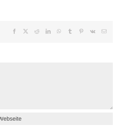
Facebook
X
Reddit
LinkedIn
WhatsApp
Tumblr
Pinterest
Vk
E-
Mail