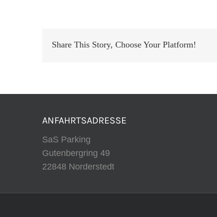
Zum
wiederholten
Mal
Share This Story, Choose Your Platform!
genutzt
und
ANFAHRTSADRESSE
SaS Parking
Gutenbergring 49
22848 Norderstedt