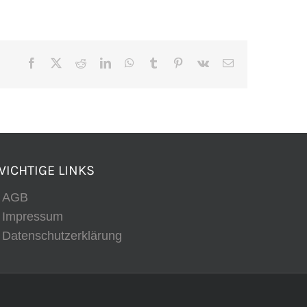
Facebook
X
Reddit
LinkedIn
WhatsApp
Tumblr
Pinterest
Vk
E-
Mail
WICHTIGE LINKS
AGB
Impressum
Datenschutzerklärung